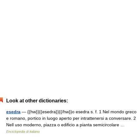
Look at other dictionaries:
esedra
— {{hw}}{{esedra}}{{/hw}}o esedra s. f. 1 Nel mondo greco
e romano, portico in luogo aperto per intrattenersi a conversare. 2
Nell uso moderno, piazza o edificio a pianta semicircolare …
Enciclopedia di italiano