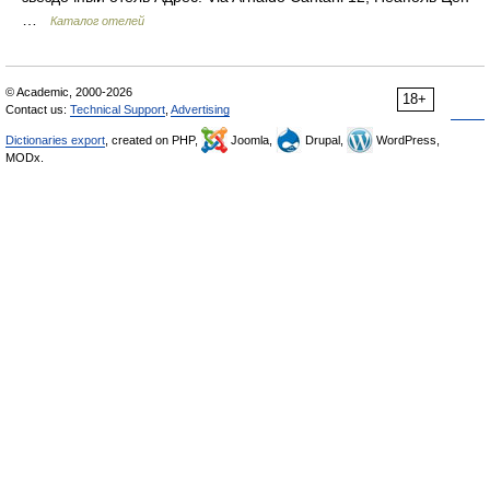
…
Каталог отелей
© Academic, 2000-2026
18+
Contact us:
Technical Support
,
Advertising
Dictionaries export
, created on PHP,
Joomla,
Drupal,
WordPress,
MODx.