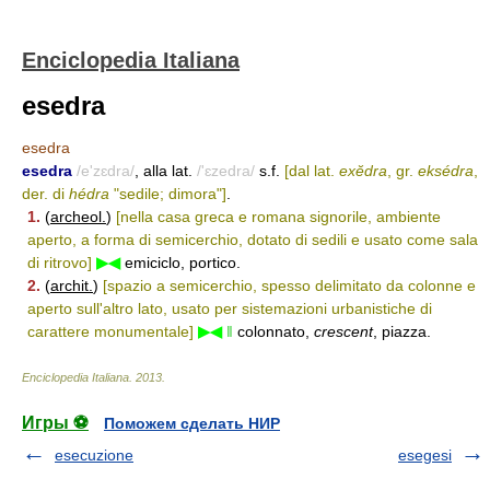
Enciclopedia Italiana
esedra
esedra
esedra
/e'zɛdra/
, alla lat.
/'ɛzedra/
s.f.
[dal lat.
exĕdra
, gr.
eksédra
,
der. di
hédra
"sedile; dimora"]
.
1.
(
archeol.
)
[nella casa greca e romana signorile, ambiente
aperto, a forma di semicerchio, dotato di sedili e usato come sala
di ritrovo]
▶◀
emiciclo, portico.
2.
(
archit.
)
[spazio a semicerchio, spesso delimitato da colonne e
aperto sull'altro lato, usato per sistemazioni urbanistiche di
carattere monumentale]
▶◀
‖
colonnato,
crescent
, piazza.
Enciclopedia Italiana
.
2013
.
Игры ⚽
Поможем сделать НИР
esecuzione
esegesi