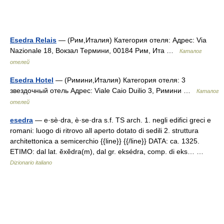
Esedra Relais
— (Рим,Италия) Категория отеля: Адрес: Via
Nazionale 18, Вокзал Термини, 00184 Рим, Ита …
Каталог
отелей
Esedra Hotel
— (Римини,Италия) Категория отеля: 3
звездочный отель Адрес: Viale Caio Duilio 3, Римини …
Каталог
отелей
esedra
— e·sè·dra, è·se·dra s.f. TS arch. 1. negli edifici greci e
romani: luogo di ritrovo all aperto dotato di sedili 2. struttura
architettonica a semicerchio {{line}} {{/line}} DATA: ca. 1325.
ETIMO: dal lat. ĕxĕdra(m), dal gr. eksédra, comp. di eks… …
Dizionario italiano