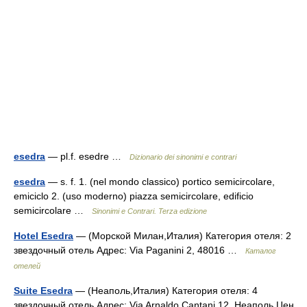
esedra
— pl.f. esedre …
Dizionario dei sinonimi e contrari
esedra
— s. f. 1. (nel mondo classico) portico semicircolare,
emiciclo 2. (uso moderno) piazza semicircolare, edificio
semicircolare …
Sinonimi e Contrari. Terza edizione
Hotel Esedra
— (Морской Милан,Италия) Категория отеля: 2
звездочный отель Адрес: Via Paganini 2, 48016 …
Каталог
отелей
Suite Esedra
— (Неаполь,Италия) Категория отеля: 4
звездочный отель Адрес: Via Arnaldo Cantani 12, Неаполь Цен